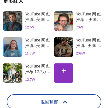
更多红人
YouTube网红
YouTube网红
推荐:美国3C
推荐：美国70
科技数码测评
万粉丝3D打
127W
70W
KOL达人
印测评达人，
科技产品深度
YouTube网红
YouTube网红
评测账号解析
推荐:美国3D
推荐:美国科
打印机深度测
技网红高互动
11.3W
209W
评的博主
数码产品合作
博主
YouTube网红
+
推荐:12.7万粉
丝土耳其骑行
12.7W
海外达人，适
合骑行装备品
牌合
返回顶部