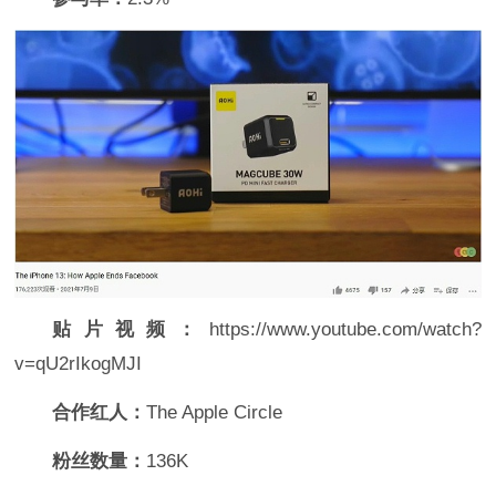
贴片视频：
https://www.youtube.com/watch?
v=qU2rIkogMJI
合作红人：
The Apple Circle
粉丝数量：
136K