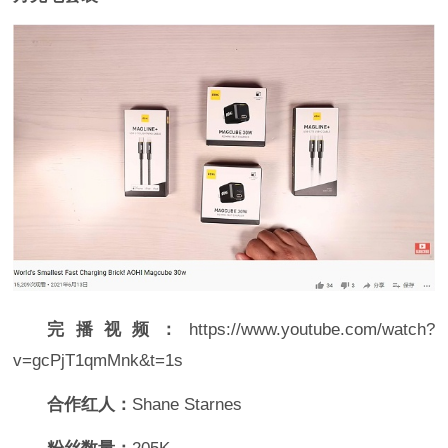
完播视频：
https://www.youtube.com/watch?
v=gcPjT1qmMnk&t=1s
合作红人：
Shane Starnes